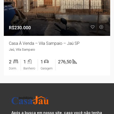
R$230.000
Casa À Venda – Vila Sampaio – Jaú SP
Jaú, Vila Sampaio
2
1
1
276,50
Dorm.
Banheiro
Garagem
Após a busca em nosso site, caso você não tenha