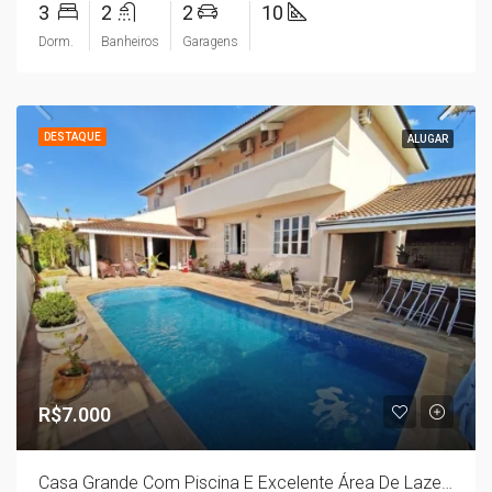
3
2
2
10
Dorm.
Banheiros
Garagens
DESTAQUE
ALUGAR
R$7.000
Casa Grande Com Piscina E Excelente Área De Lazer Em Terreno De 680m2 (Fale Na Imobiliária)