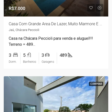
R$7.000
Casa Com Grande Area De Lazer, Muito Marmore E Espaço Externo Em Terreno De 489m2 (Consulte Na Imobiliária)
Jaú, Chácara Peccioli
Casa na Chácara Peccioli para venda e aluguel!!!
Terreno = 489...
3
5
3
489
Dorm.
Banheiros
Garagens
COMPRAR