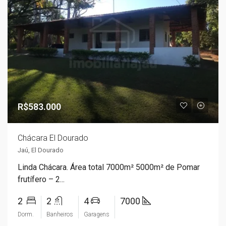
R$583.000
Chácara El Dourado
Jaú, El Dourado
Linda Chácara. Área total 7000m² 5000m² de Pomar
frutífero – 2...
2
2
4
7000
Dorm.
Banheiros
Garagens