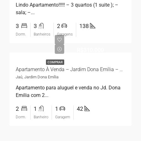
Lindo Apartamento!!!!! – 3 quartos (1 suite ); –
sala; –...
3
3
2
138
Dorm.
Banheiros
Garagens
R$310.000
COMPRAR
Apartamento À Venda – Jardim Dona Emília – Jaú SP
Jaú, Jardim Dona Emília
Apartamento para aluguel e venda no Jd. Dona
Emilia com 2...
2
1
1
42
Dorm.
Banheiro
Garagem