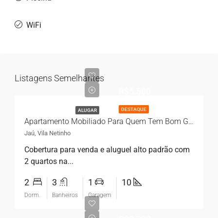
WiFi
Listagens Semelhantes
R$5.500
DESTAQUE
ALUGAR
Apartamento Mobiliado Para Quem Tem Bom Gosto Aqui Na Imob Jaú
Jaú, Vila Netinho
Cobertura para venda e aluguel alto padrão com
2 quartos na...
2
3
1
10
Dorm.
Banheiros
Garagem