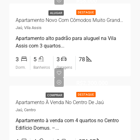
R$8.000
DESTAQUE
ALUGAR
Apartamento Novo Com Cômodos Muito Grandes Mais 3 Quartos E Hidromassagem
Jaú, Vila Assis
Apartamento alto padrão para aluguel na Vila
Assis com 3 quartos...
3
5
3
78
Dorm.
Banheiros
Garagens
R$2.300.000
DESTAQUE
COMPRAR
Apartamento À Venda No Centro De Jaú
Jaú, Centro
Apartamento à venda com 4 quartos no Centro
Edifício Domus. –...